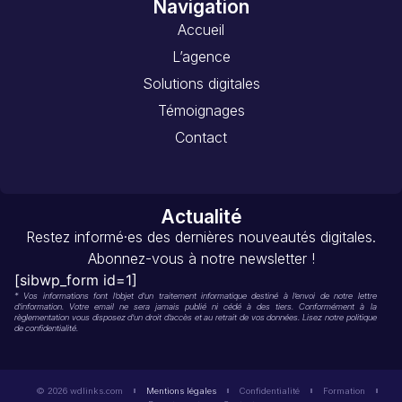
Navigation
Accueil
L’agence
Solutions digitales
Témoignages
Contact
Actualité
Restez informé·es des dernières nouveautés digitales.
Abonnez-vous à notre newsletter !
[sibwp_form id=1]
* Vos informations font l’objet d’un traitement informatique destiné à l’envoi de notre lettre
d’information. Votre email ne sera jamais publié ni cédé à des tiers. Conformément à la
règlementation vous disposez d’un droit d’accès et au retrait de vos données. Lisez notre politique
de confidentialité.
© 2026 wdlinks.com
Mentions légales
Confidentialité
Formation