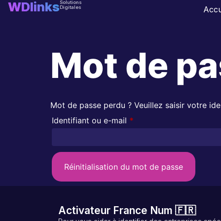
WDlinks
Solutions
Digitales
Accu
Mot de pa
Mot de passe perdu ? Veuillez saisir votre id
Identifiant ou e-mail
*
Réinitialisation du mot de passe
Activateur France Num 🇫🇷