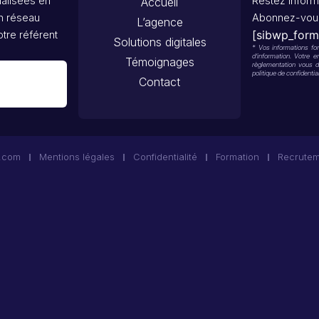
ialisées en
Restez inform
Accueil
un réseau
Abonnez-vous 
L’agence
[sibwp_form
tre référent
Solutions digitales
* Vos informations font
d’information. Votre 
Témoignages
règlementation vous d
politique de confidential
Contact
s.com
Mentions légales
Confidentialité
Formation
Recrute